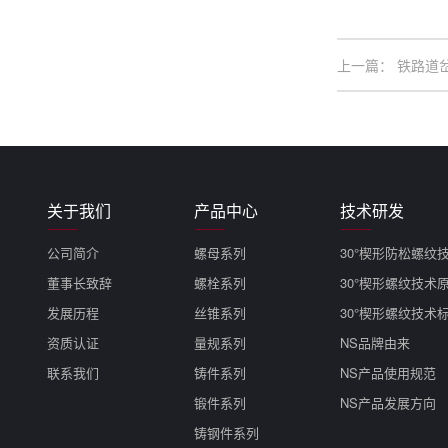
上一篇：
铁路道
关于我们
产品中心
技术研发
公司简介
螺母系列
30°楔形防松螺纹
董事长致辞
螺栓系列
30°楔形螺纹技术
发展历程
丝锥系列
30°楔形螺纹技术
资质认证
量规系列
NS品牌由来
联系我们
铸件系列
NS产品使用规范
锻件系列
NS产品发展方向
铸钢件系列